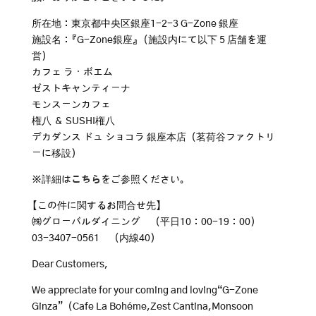
所在地：東京都中央区銀座1-2-3 G-Zone 銀座
施設名：『G-Zone銀座』（施設内にて以下５店舗を運
営）
カフェ ラ・ボエム
ゼストキャンティーナ
モンスーンカフェ
権八 ＆ SUSHI権八
デカダンス ドュ ショコラ 銀座本店（茗荷谷ファクトリ
ーに移設）
※詳細は
こちら
をご参照ください。
【この件に関するお問合せ先】
㈱グローバルダイニング （平日10：00-19：00）
03-3407-0561 （内線40）
Dear Customers,
We appreciate for your coming and loving“G-Zone
Ginza”（Cafe La Bohéme,Zest Cantina,Monsoon