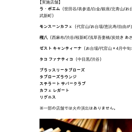
【実施店舗】
ラ・ボエム
（世田谷/表参道/白金/銀座/北青山/お
武新町）
モンスーンカフェ
（代官山/お台場/恵比寿/自由が
権八
（西麻布/渋谷/桜新町/浅草吾妻橋/炭焼き あざみ野/
ゼスト キャンティーナ
（お台場/代官山＊4月中
タコ ファナティコ
（中目黒/渋谷）
ブラッスリータブローズ
タブローズラウンジ
ステラート サパークラブ
カフェ レガート
リグニス
※一部の店舗では火の演出はありません。