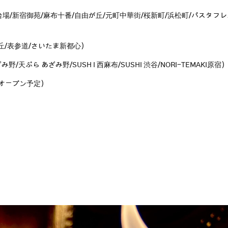
台場/新宿御苑/麻布十番/自由が丘/元町中華街/桜新町/浜松町/パスタフ
丘/表参道/さいたま新都心）
天ぷら あざみ野/SUSH I 西麻布/SUSHI 渋谷/NORI-TEMAKI原宿
旬オープン予定）