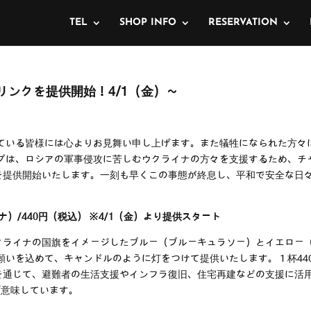
TEL
SHOP INFO
RESERVATION
リンクを提供開始！4/1（金）～
ている皆様には心よりお見舞い申し上げます。また犠牲になられた方々
グは、ロシアの軍事侵攻に苦しむウクライナの方々を支援するため、チ
ライナ）」を提供開始いたします。一刻も早くこの事態が終息し、平和で安全な
ライナ）/440円（税込） ※4/1（金）より提供スタート
）」は、ウクライナの国旗をイメージしたブルー（ブルーキュラソー）とイエロ
願いを込めて、キャンドルのように灯をつけて提供いたします。１杯44
館を通じて、避難者の生活支援やインフラ復旧、住宅再建などの支援に活
光を”意味しています。